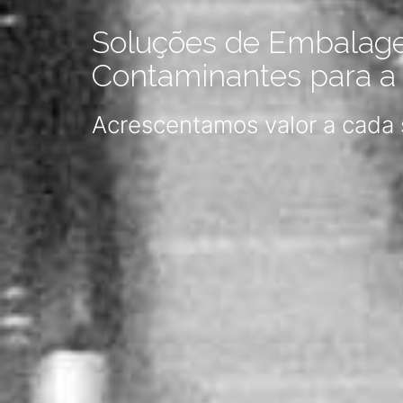
Soluções de Embalag
Contaminantes para a I
Acrescentamos valor a cada 