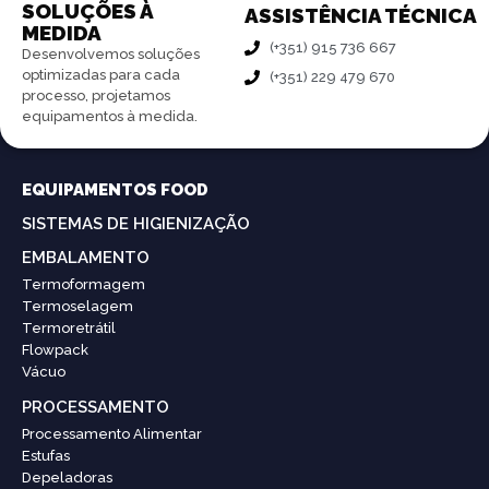
SOLUÇÕES À
ASSISTÊNCIA TÉCNICA
MEDIDA
(+351) 915 736 667
Desenvolvemos soluções
optimizadas para cada
(+351) 229 479 670
processo, projetamos
equipamentos à medida.
EQUIPAMENTOS FOOD
SISTEMAS DE HIGIENIZAÇÃO
EMBALAMENTO
Termoformagem
Termoselagem
Termoretrátil
Flowpack
Vácuo
PROCESSAMENTO
Processamento Alimentar
Estufas
Depeladoras