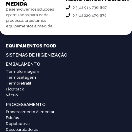
MEDIDA
(+351) 915 736 667
Desenvolvemos soluções
optimizadas para cada
(+351) 229 479 670
processo, projetamos
equipamentos à medida.
EQUIPAMENTOS FOOD
SISTEMAS DE HIGIENIZAÇÃO
EMBALAMENTO
Termoformagem
Termoselagem
Termoretrátil
Flowpack
Vácuo
PROCESSAMENTO
Processamento Alimentar
Estufas
Depeladoras
Descouratadoras