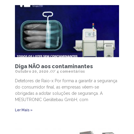
Diga NÃO aos contaminantes
Outubro 20, 2020
4 comentários
Detetores de Raio-x Por forma a garantir a segurança
do consumidor final, as empresas vêem-se
obrigadas a adotar soluções de segurança. A
MESUTRONIC Gerätebau GmbH, com
Ler Mais »