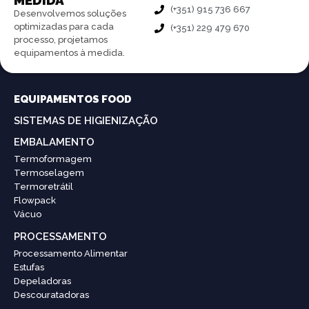
MEDIDA
(+351) 915 736 667
Desenvolvemos soluções
optimizadas para cada
(+351) 229 479 670
processo, projetamos
equipamentos à medida.
EQUIPAMENTOS FOOD
SISTEMAS DE HIGIENIZAÇÃO
EMBALAMENTO
Termoformagem
Termoselagem
Termoretrátil
Flowpack
Vácuo
PROCESSAMENTO
Processamento Alimentar
Estufas
Depeladoras
Descouratadoras