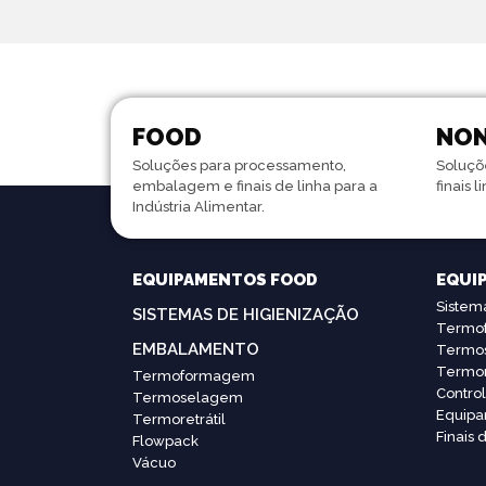
FOOD
NON
Soluções para processamento,
Soluçõ
embalagem e finais de linha para a
finais l
Indústria Alimentar.
EQUIPAMENTOS FOOD
EQUI
Sistem
SISTEMAS DE HIGIENIZAÇÃO
Termo
EMBALAMENTO
Termo
Termor
Termoformagem
Contro
Termoselagem
Equip
Termoretrátil
Finais 
Flowpack
Vácuo