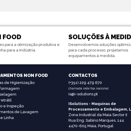
 FOOD
SOLUÇÕES À MEDI
es para a otimização produtiva e
Desenvolvemos soluções optimi
inha para a Indústria.
para cada processo, projetamos
equipamentos à medida.
PAMENTOS NON FOOD
CONTACTOS
as de Higienização
(+351) 229 479 670
formagem
chamada rede fixa nacional
is@i-solutions.pt
selagem
etrátil
ISolutions - Maquinas de
lo e Inspeção
Processamento e Embalagem, 
amentos de Lavagem
Zona Industrial da Maia Sector II
de Linha
Rua Eng. Sabino Marques, 144
4470-605 Maia, Portugal