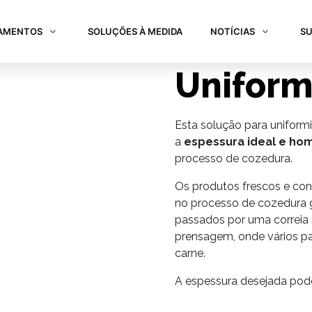
AMENTOS
SOLUÇÕES À MEDIDA
NOTÍCIAS
SU
Uniform
Esta solução para uniformi
a
espessura ideal e h
processo de cozedura.
Os produtos frescos e co
no processo de cozedura g
passados ​​por uma correia 
prensagem, onde vários p
carne.
A espessura desejada pode 