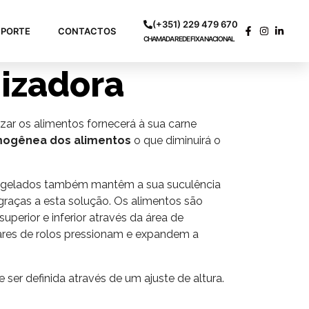
(+351) 229 479 670
PORTE
CONTACTOS
CHAMADA REDE FIXA NACIONAL
izadora
zar os alimentos fornecerá à sua carne
omogênea dos alimentos
o que
diminuirá o
ngelados também mantêm a sua suculência
raças a esta solução. Os alimentos são
superior e inferior através da área de
ares de rolos pressionam e expandem a
ser definida através de um ajuste de altura.