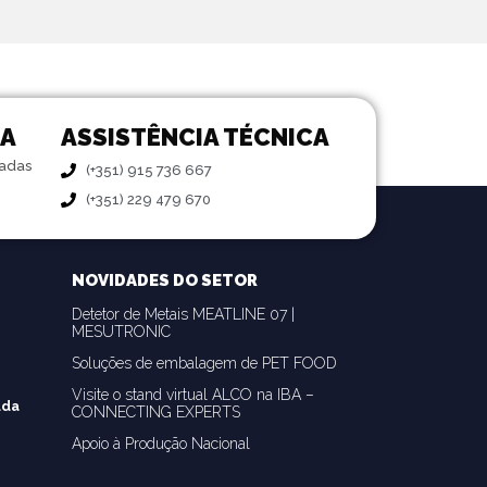
DA
ASSISTÊNCIA TÉCNICA
zadas
(+351) 915 736 667
(+351) 229 479 670
NOVIDADES DO SETOR
Detetor de Metais MEATLINE 07 |
MESUTRONIC
Soluções de embalagem de PET FOOD
Visite o stand virtual ALCO na IBA –
Lda
CONNECTING EXPERTS
Apoio à Produção Nacional